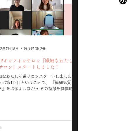
22年7月18日
読了時間: 2分
SPオンラインサロン『繊細なわたし前
サロン』スタートしました！
細なわたし前進サロンスタートしました！
日は第1回目ということで、 『繊細気質と
？』をお伝えしながら その特徴を具体的に
伝えする中で 『こういう所があったか
〜！！』 と皆さんご自身の繊細気質に 新た
気づかれていました！！ 些細な匂いが気に
とか...