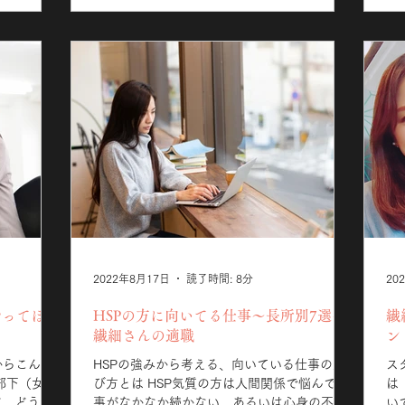
の記事の目次 HSPってそもそも何？HSPの彼
女の考えていることがわからない HSPの彼女
と付き合うときに必要なマインド HSPの彼女
が彼氏にしてほしい4つのこと HSPの彼女と
付き合うと幸福度が上がる？！ HSPってそも
そも何？HSPの彼女の考えていることがわか
らない HSPとはハイリーセンシティブパーソ
ンの略で、生まれつきとても感受性豊かな感
覚を持っている人という意味です。 HSPは国
や性別は関係なく5人に1人いると言われてい
て、1996年アメリカのエレインN・アーロン
博士によってその気質が明らかになりまし
た。...
2022年8月17日
読了時間: 8分
20
やってほし
HSPの方に向いてる仕事〜長所別7選〜
繊
繊細さんの適職
ン
からこんな
HSPの強みから考える、向いている仕事の選
スタ
部下（女
び方とは HSP気質の方は人間関係で悩んで仕
は
ど、どう対
事がなかなか続かない、あるいは心身の不調
いてです。