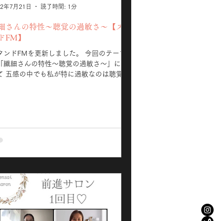
22年7月21日
読了時間: 1分
細さんの特性〜聴覚の過敏さ〜【スタ
ドFM】
ンドFMを更新しました。 今回のテーマ
「繊細さんの特性〜聴覚の過敏さ〜」につ
過敏なのは聴覚で
さんで聴覚が過敏
いう方はぜひお聴きください。