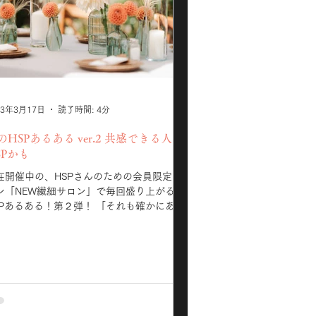
23年3月17日
読了時間: 4分
のHSPあるある ver.2 共感できる人は
SPかも
在開催中の、HSPさんのための会員限定サ
ン「NEW繊細サロン」で毎回盛り上がる
SPあるある！第２弾！ 「それも確かにある
」 とHSPだから共感できるあるあ
を知ることでまた新しい自分に気づき、必
ない思い込みを手放していくことで 「こん
もOK！」 ...