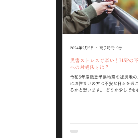
2024年2月2日
読了時間: 9分
災害ストレスで辛い！HSPの
への対処法とは？
令和6年度能登半島地震の被災地の
にお住まいの方は不安な日々を過
るかと想います。 どうか少しでも
く時間が増えてくれたらと願うば
そしてそんなニュースを見て、私
にとても心が苦しくなったり無力
いるHSP気質の方も多いので...