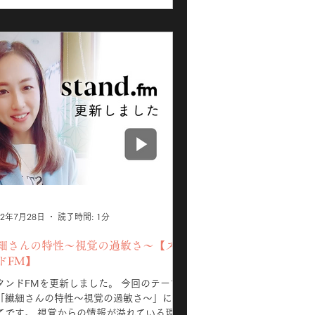
22年7月28日
読了時間: 1分
細さんの特性〜視覚の過敏さ〜【スタ
ドFM】
ンドFMを更新しました。 今回のテーマ
「繊細さんの特性〜視覚の過敏さ〜」につ
 視覚からの情報が溢れている現代