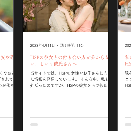
2023年4月11日
読了時間: 11分
20
不安や恐怖
HSPの彼女との付き合い方が分からな
私
い。という彼氏さんへ
H
方やお近く
当サイトでは、HSPの女性やお子さんに向け
現
ごされてい
た情報を発信しています。 そんな中、私も意
ロ
心が落ちつ
外だったのですが、HSPの彼女をもつ彼氏さ
H
かりです。
んから、 「もっと彼女と仲良くなりたいけ
よね〜！！
と同じよう
ど、付き合い方が分からない」というお問い
る
感を感じて
合わせも定期的にいただいております。 私と
要
してはその時点で、彼女さん想いの素敵な彼
な私
氏さんだな～。その気持ちだけで大丈夫！と
思うのですが、今日は彼氏さんに向けてお伝
えしたいことを紹介させていただきます。 こ