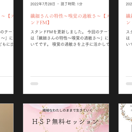
2022年7月28日
読了時間: 1分
20
さ〜【スタ
繊細さんの特性〜嗅覚の過敏さ〜【スタ
繊
ンドFM】
ン
スタンドFMを更新しました。 今回のテーマ
スタ
さ〜」につ
は「繊細さんの特性〜嗅覚の過敏さ〜」につ
は
いてです。 嗅覚の過敏さを上手に活かして人
いて 五感の中でも私が特に
さを使って
生をより豊かにしましょう💕
す！ なので、私と同じHSP
いね😊
と