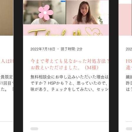
2022年7月18日
読了時間: 2分
20
人はHSP
今まで考えても見なかった対処方法？を
H
お教えいただけました。（M様）
進
会員限定サ
無料相談会にお申し込みいただいた理由は何
繊
1回目で盛
ですか？ HSPかも？と、思っていたので、興
昨
 「そ
味があり、チェックをしてみたい、セッショ
は
そし
ンもしてみたいと思って、申し込みさせてい
お
とで皆さん
ただきました。 本宮千歳と話してみての印象
も
ていただき
はいかがでしたか？...
に
なる