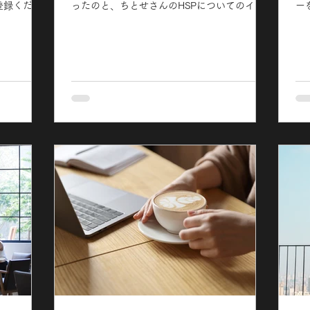
登録くださ
ったのと、ちとせさんのHSPについてのイン
ー
のサロンを
スタライブを見て、私も何かお話できること
を
 ゆっくり
あるかな？と思ったので。 HSP気質について
の
5名様の募
お悩みを解決する事は出来ましたか?...
は