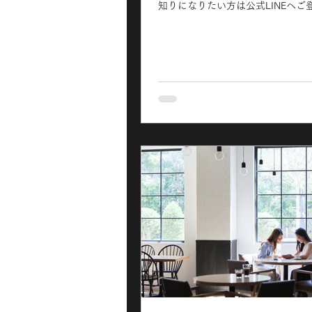
知りになりたい方は公式LINEへご
い） 私が温めて来た繊細さんの為
3ヶ月の期間限定で開催します！！
じっくり向きあいたいので、 限定
集開始します♡...