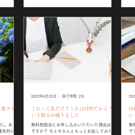
2022年6月20日
読了時間: 2分
20
前進サロン
これって私だけ？これはHSPだから？と
H
いう悩みが減りました
い
した。ありが
無料相談会にお申し込みいただいた理由は何
無
優先的にお
ですか？ ちとせさんともっとお話してみたか
で