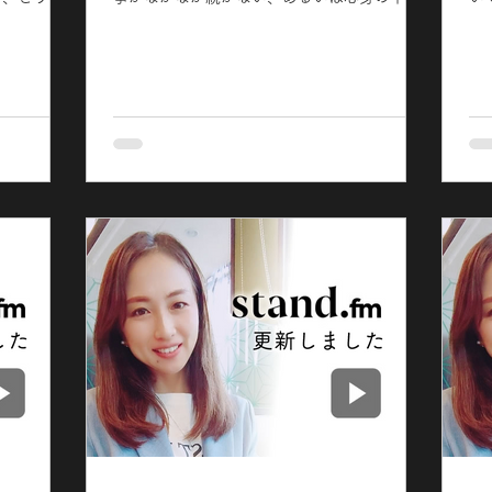
」 「決し
などで続けることが難しくなって退職をした
で
が、いつも
という方も多いかもしれません。 あるいは仕
ッ
じで、接し
事を続けているけれど、今の働き方に何かモ
て
.
ンモンと難しさを感じている...