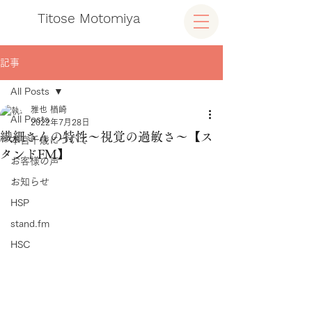
Titose Motomiya
記事
All Posts
雅也 楢崎
All Posts
2022年7月28日
繊細さんの特性〜視覚の過敏さ〜【ス
本宮千歳について
タンドFM】
お客様の声
お知らせ
HSP
stand.fm
HSC