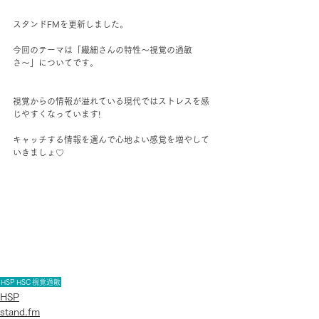
スタンドFMを更新しました。
今回のテーマは「繊細さんの特性〜視覚の過敏
さ〜」についてです。
視覚からの情報が溢れている現代ではストレスを感
じやすくなっています!
キャッチする情報を選んで心地よい感覚を増やして
いきましょ♡
HSP
HSC
視覚過敏
HSP
stand.fm