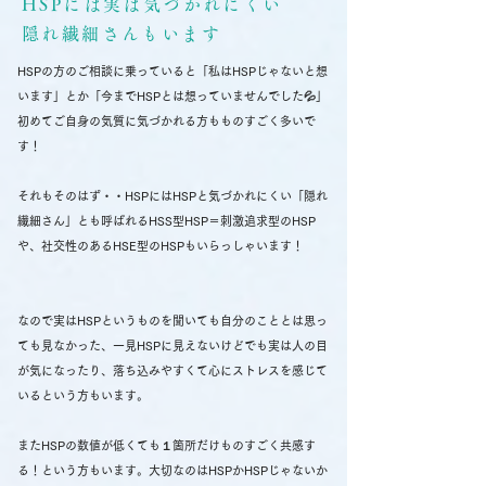
HSPには実は気づかれにくい
隠れ繊細さんもいます
HSPの方のご相談に乗っていると「私はHSPじゃないと想
います」とか「今までHSPとは想っていませんでした💦」
初めてご自身の気質に気づかれる方もものすごく多いで
す！
それもそのはず・・HSPにはHSPと気づかれにくい「隠れ
繊細さん」とも呼ばれるHSS型HSP＝刺激追求型のHSP
や、社交性のあるHSE型のHSPもいらっしゃいます！
​なので実はHSPというものを聞いても自分のこととは思っ
ても見なかった、一見HSPに見えないけどでも実は人の目
が気になったり、落ち込みやすくて心にストレスを感じて
いるという方もいます。
またHSPの数値が低くても１箇所だけものすごく共感す
る！という方もいます。大切なのはHSPかHSPじゃないか