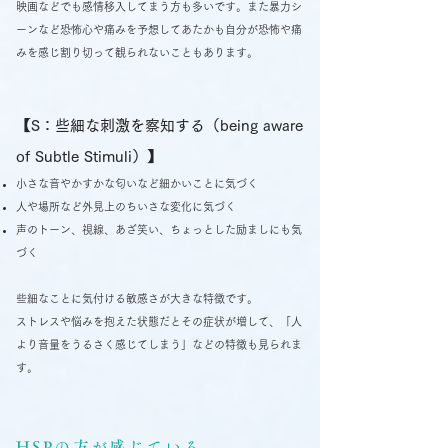
映画などでも感情移入してまう方も多いです。また暴力シ
ーンなど恐怖心や痛みを予想してあたかも自分が恐怖や痛
みを感じ割り切って観られないこともあります。
【S：些細な刺激を察知する（being aware
of Subtle Stimuli）】
小さな音やかすかな匂いなど細かいことに気づく
人や場所など外見上のちいさな変化に気づく
声のトーン、視線、あざ笑い、ちょっとした励ましにも気
づく
些細なことに気付ける敏感さが大きな特徴です。
ストレスや悩みを抱えた状態だとその症状が増して、「人
より音量をうるさく感じてしまう」などの特徴も見られま
す。
HSPの方が感じている