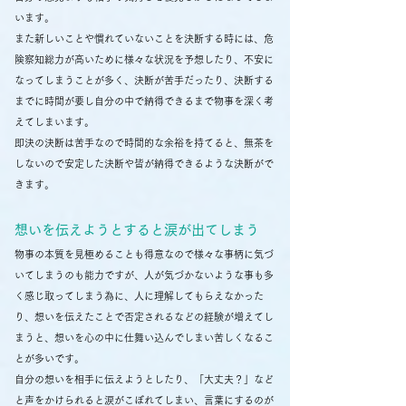
います。
また新しいことや慣れていないことを決断する時には、危
険察知総力が高いために様々な状況を予想したり、不安に
なってしまうことが多く、決断が苦手だったり、決断する
までに時間が要し自分の中で納得できるまで物事を深く考
えてしまいます。
​即決の決断は苦手なので時間的な余裕を持てると、無茶を
しないので安定した決断や皆が納得できるような決断がで
きます。
​想いを伝えようとすると涙が出てしまう
物事の本質を見極めることも得意なので様々な事柄に気づ
いてしまうのも能力ですが、人が気づかないような事も多
く感じ取ってしまう為に、人に理解してもらえなかった
り、想いを伝えたことで否定されるなどの経験が増えてし
まうと、想いを心の中に仕舞い込んでしまい苦しくなるこ
とが多いです。
自分の想いを相手に伝えようとしたり、「大丈夫？」など
と声をかけられると涙がこぼれてしまい、言葉にするのが