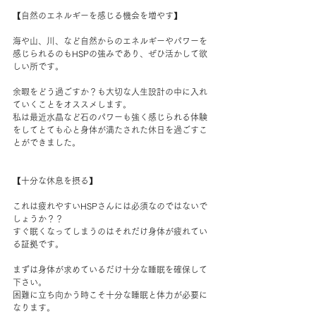
【自然のエネルギーを感じる機会を増やす】
海や山、川、など自然からのエネルギーやパワーを
感じられるのもHSPの強みであり、ぜひ活かして欲
しい所です。
余暇をどう過ごすか？も大切な人生設計の中に入れ
ていくことをオススメします。
私は最近水晶など石のパワーも強く感じられる体験
をしてとても心と身体が満たされた休日を過ごすこ
とができました。
【十分な休息を摂る】
これは疲れやすいHSPさんには必須なのではないで
しょうか？？
すぐ眠くなってしまうのはそれだけ身体が疲れてい
る証拠です。
まずは身体が求めているだけ十分な睡眠を確保して
下さい。
困難に立ち向かう時こそ十分な睡眠と体力が必要に
なります。