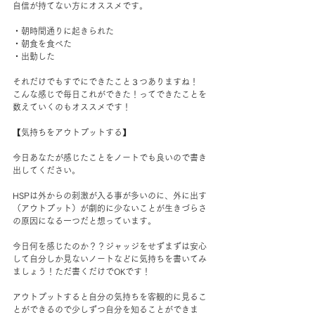
自信が持てない方にオススメです。
・朝時間通りに起きられた
・朝食を食べた
・出勤した
それだけでもすでにできたこと３つありますね！
こんな感じで毎日これができた！ってできたことを
数えていくのもオススメです！
【気持ちをアウトプットする】
今日あなたが感じたことをノートでも良いので書き
出してください。
HSPは外からの刺激が入る事が多いのに、外に出す
（アウトプット）が劇的に少ないことが生きづらさ
の原因になる一つだと想っています。
今日何を感じたのか？？ジャッジをせずまずは安心
して自分しか見ないノートなどに気持ちを書いてみ
ましょう！ただ書くだけでOKです！
アウトプットすると自分の気持ちを客観的に見るこ
とができるので少しずつ自分を知ることができま