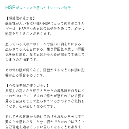
HSP
がストレスを感じやすい３つの特徴
【感受性の豊かさ】
感受性が人いちばい強いHSPにとって怒りのエネル
ギーは、HSPさんの五感の感受性を通じて、心身に
影響を与えることがあります。
怒っている人の声のトーンや強い口調を耳にする、
怒られてる人を目にする、嫌な雰囲気や悲しい雰囲
気を感じ取る、など五感から入る刺激全てで感じて
しまうのがHSPです。
その他お腹が痛くなる、動機がするなどの体調に影
響が出る場合もあります。
【心の境界線が作りづらい】
共感力の高さから相手と自分との境界線を作りにく
いのがHSPです。ですので誰かが怒られている姿を
見ると自分もまるで怒られているかのような気持ち
になり、心が苦しくなるのです。
そしてその状況から助けてあげられない自分に不甲
斐なさを感じたり、自分に何かできたのでは？？と
自己否定を始めてしまい苦しくなることもありま