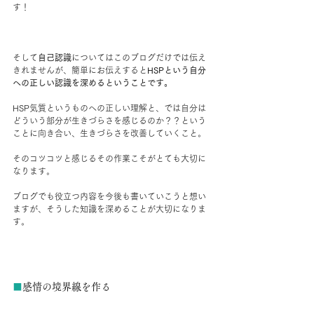
す！
そして
自己認識
についてはこのブログだけでは伝え
きれませんが、簡単にお伝えすると
HSPという自分
への正しい認識を深めるということです。
HSP気質というものへの正しい理解と、では自分は
どういう部分が生きづらさを感じるのか？？という
ことに向き合い、生きづらさを改善していくこと。
そのコツコツと感じるその作業こそがとても大切に
なります。
ブログでも役立つ内容を今後も書いていこうと想い
ますが、そうした知識を深めることが大切になりま
す。
■
感情の境界線を作る