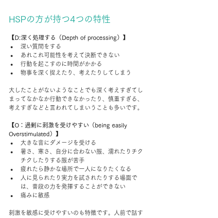
HSPの方が持つ4つの特性
【D:深く処理する（Depth of processing）】
深い質問をする
あれこれ可能性を考えて決断できない
行動を起こすのに時間がかかる
物事を深く捉えたり、考えたりしてしまう
大したことがないようなことでも深く考えすぎてし
まってなかなか行動できなかったり、慎重すぎる、
考えすぎなどと言われてしまいうことも多いです。
【O：過剰に刺激を受けやすい（being easily 
Overstimulated）】
大きな音にダメージを受ける
暑さ、寒さ、自分に合わない服、濡れたりチク
チクしたりする服が苦手
疲れたら静かな場所で一人になりたくなる
人に見られたり実力を試されたりする場面で
は、普段の力を発揮することができない
痛みに敏感
刺激を敏感に受けやすいのも特徴です。人前で話す