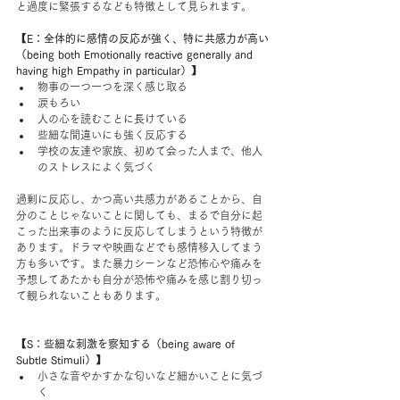
と過度に緊張するなども特徴として見られます。
【E：全体的に感情の反応が強く、特に共感力が高い
（being both Emotionally reactive generally and 
having high Empathy in particular）】
物事の一つ一つを深く感じ取る
涙もろい
人の心を読むことに長けている
些細な間違いにも強く反応する
学校の友達や家族、初めて会った人まで、他人
のストレスによく気づく
過剰に反応し、かつ高い共感力があることから、自
分のことじゃないことに関しても、まるで自分に起
こった出来事のように反応してしまうという特徴が
あります。ドラマや映画などでも感情移入してまう
方も多いです。また暴力シーンなど恐怖心や痛みを
予想してあたかも自分が恐怖や痛みを感じ割り切っ
て観られないこともあります。
【S：些細な刺激を察知する（being aware of 
Subtle Stimuli）】
小さな音やかすかな匂いなど細かいことに気づ
く