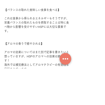
【バランスの取れた美味しい食事を食べる】
これは食事から得られるエネルギーもそうですが、
栄養バランスの取れたものを摂取することは特に食
べ物から影響を受けやすいHSPには大切な要素で
す。
【アロマの香りで癒やされる】
アロマの効果についてはまた別で記事を書きたいと
想っていますが、HSPのアロマへの効果は絶大で
す！
海外では補完療法としてアロマテラピーの有効性も
実証されています。
ぐるぐると頭で考えがちなHSPさんこそ、ぜひアロ
マを日常的に取り入れることをオススメします♡
【ヨガや瞑想を取り入れる】
HSPは呼吸が非常に浅くなっている事が多いです。
そんな時はヨガや瞑想で正しい呼吸法を身につける