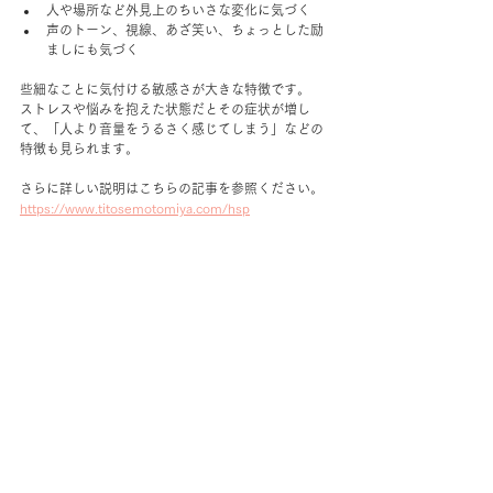
人や場所など外見上のちいさな変化に気づく
声のトーン、視線、あざ笑い、ちょっとした励
ましにも気づく
些細なことに気付ける敏感さが大きな特徴です。
ストレスや悩みを抱えた状態だとその症状が増し
て、「人より音量をうるさく感じてしまう」などの
特徴も見られます。
さらに詳しい説明はこちらの記事を参照ください。
https://www.titosemotomiya.com/hsp