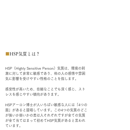
■
HSP気質とは？
HSP（Highly Sensitive Person）気質は、環境の刺
激に対して非常に敏感であり、他の人の感情や雰囲
気に影響を受けやすい性格のことを指します。
感受性が高いため、些細なことでも深く感じ、スト
レスを感じやすい傾向があります。
HSP
アーロン博士が人いちばい敏感な人には「4つの
面」があると提唱しています。この4つの気質のどこ
が強いか弱いかの差は人それぞれですが全ての気質
が全て当てはまって初めてHSP気質があると言われ
ています。