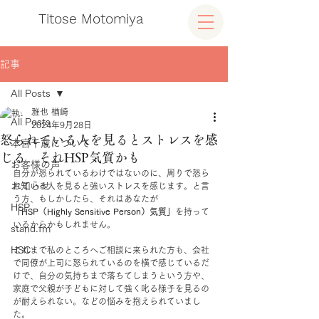
Titose Motomiya
記事
All Posts
雅也 楢崎
All Posts
2024年9月28日
怒られている人を見るとストレスを感
本宮千歳について
じる それHSP気質かも
お客様の声
自分が怒られているわけではないのに、周りで怒ら
お知らせ
れている人を見ると強いストレスを感じます。と言
う方、もしかしたら、それはあなたが
HSP
「HSP（Highly Sensitive Person）気質」
を持って
いるからかもしれません。
stand.fm
HSC
これまで私のところへご相談に来られた方も、会社
で同僚が上司に怒られているのを横で感じているだ
けで、自分の気持ちまで落ちてしまうという方や、
家庭で父親が子どもに対して強く叱る様子を見るの
が耐えられない。などの悩みを抱えられていまし
た。