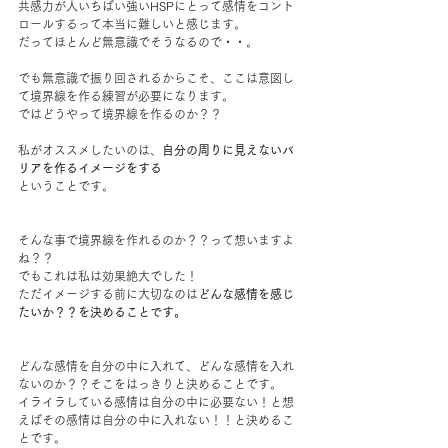
共感力が人いちばい強いHSPにとって感情をコント
ロールするって本当に難しいと感じます。
だってほとんど無意識でそうなるので・・。
でも無意識で振り回されるからこそ、ここは意図し
て境界線を作る練習が必要になります。
ではどうやって境界線を作るのか？？
私がオススメしたいのは、
自分の周りに見えないバ
リアを作るイメージをする
ということです。
そんな事で境界線を作れるのか？？って想いますよ
ね？？
でもこれは私は効果絶大でした！
ただイメージする前に大切なのは
どんな感情を感じ
たいか？？を決めることです。
どんな感情を自分の中に入れて、どんな感情を入れ
ないのか？？そこをはっきりと決めることです。
イライラしている感情は自分の中に必要ない！と想
えばその感情は自分の中に入れない！！と決めるこ
とです。